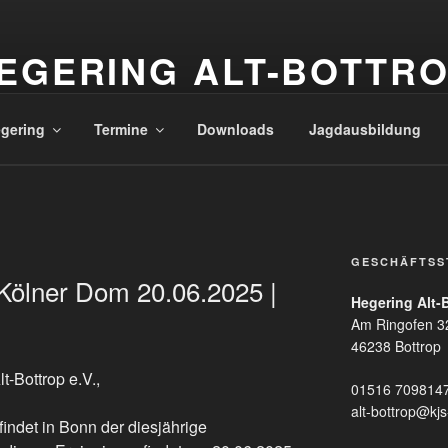
EGERING ALT-BOTTR
zielle Internetpräsenz des Hegerings
gering
Termine
Downloads
Jagdausbildung
GESCHÄFTSS
ölner Dom 20.06.2025 |
Hegering Alt-B
Am Ringofen 3
46238 Bottrop
t-Bottrop e.V.,
01516 709814
alt-bottrop@kjs
indet in Bonn der diesjährige