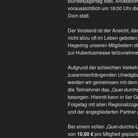
Bundesjägertag statt. Anlässlic
voraussichtlich um 18:00 Uhr d
Dom statt.
Der Vorstand ist der Ansicht, da
nicht allzu oft im Leben gebote
Hegering unseren Mitgliedern d
zur Hubertusmesse teilzunehme
Aufgrund der schlechten Verkeh
zusammenhängenden Unwägbarke
werden wir gemeinsam mit dem Z
die Teilnehmer das „Quer-durch
besorgen. Hiermit kann in 5er 
Folgetag mit allen Regionalzü
und der angegliederten Partner
Bei einem vollen „Quer-durchs-La
von
10,00 €
pro Mitglied geplan