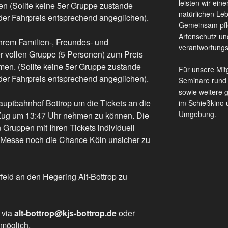
leisten wir ein
n (Sollte keine 5er Gruppe zustande
natürlichen Le
der Fahrpreis entsprechend angeglichen).
Gemeinsam pfle
Artenschutz un
hrem Familien-, Freundes- und
verantwortungs
r vollen Gruppe (5 Personen) zum Preis
hmen. (Sollte keine 5er Gruppe zustande
Für unsere Mitg
der Fahrpreis entsprechend angeglichen).
Seminare rund
sowie weitere 
auptbahnhof Bottrop um die Tickets an die
im Schießkino 
Umgebung.
ug um 13:47 Uhr nehmen zu können. Die
Gruppen mit Ihren Tickets individuell
er Messe noch die Chance Köln unsicher zu
rfeld an den Hegering Alt-Bottrop zu
 via
alt-bottrop@kjs-bottrop.de
oder
 möglich.