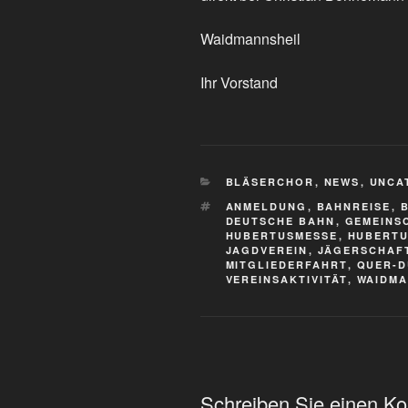
Waidmannsheil
Ihr Vorstand
KATEGORIEN
BLÄSERCHOR
,
NEWS
,
UNCA
SCHLAGWÖRTER
ANMELDUNG
,
BAHNREISE
,
DEUTSCHE BAHN
,
GEMEINS
HUBERTUSMESSE
,
HUBERTU
JAGDVEREIN
,
JÄGERSCHAF
MITGLIEDERFAHRT
,
QUER-D
VEREINSAKTIVITÄT
,
WAIDMA
Schreiben Sie einen K