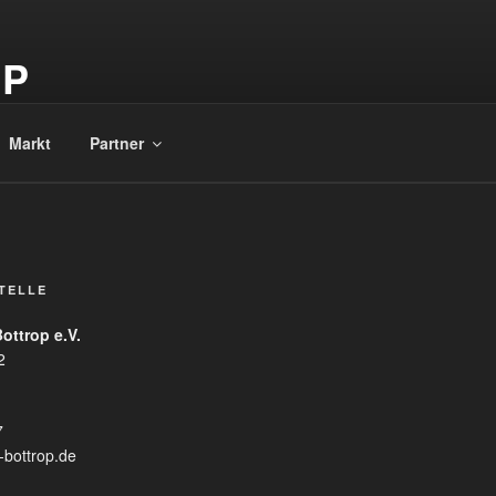
OP
Markt
Partner
TELLE
ottrop e.V.
2
7
-bottrop.de