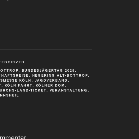
TEGORIZED
BOTTROP
,
BUNDESJÄGERTAG 2025
,
CHAFTSREISE
,
HEGERING ALT-BOTTROP
,
SMESSE KÖLN
,
JAGDVERBAND
,
T
,
KÖLN FAHRT
,
KÖLNER DOM
,
URCHS-LAND-TICKET
,
VERANSTALTUNG
,
NNSHEIL
ommentar