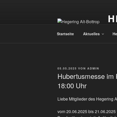
Zum
Inhalt
H
springen
Offi
Startseite
Aktuelles
He
VERÖFFENTLICHT
05.05.2025
VON
ADMIN
AM
Hubertusmesse im K
18:00 Uhr
Liebe Mitglieder des Hegering Al
vom 20.06.2025 bis 21.06.2025 f