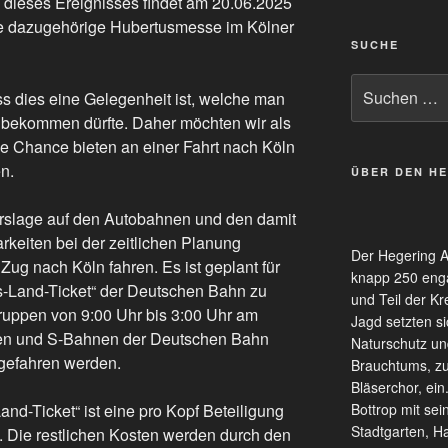
h dieses Ereignisses findet am 20.06.2025
ie dazugehörige Hubertusmesse im Kölner
SUCHE
Suche
ss dies eine Gelegenheit ist, welche man
nach:
n bekommen dürfte. Daher möchten wir als
ie Chance bieten an einer Fahrt nach Köln
n.
ÜBER DEN H
rslage auf den Autobahnen und den damit
iten bei der zeitlichen Planung
Der Hegering Al
ug nach Köln fahren. Es ist geplant für
knapp 250 enga
s-Land-Ticket“ der Deutschen Bahn zu
und Teil der Kr
Gruppen von 9:00 Uhr bis 3:00 Uhr am
Jagd setzten si
gen und S-Bahnen der Deutschen Bahn
Naturschutz un
 gefahren werden.
Brauchtums, zu
Bläserchor, ei
nd-Ticket“ ist eine pro Kopf Beteiligung
Bottrop mit se
Stadtgarten, H
t. Die restlichen Kosten werden durch den